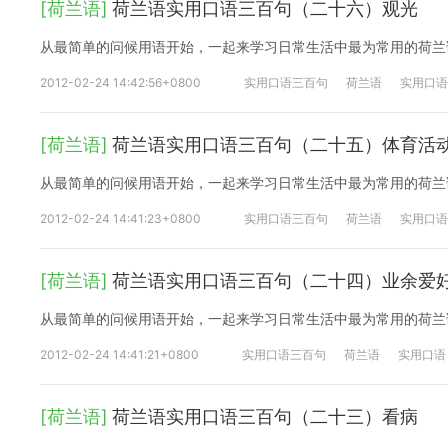
[荷兰语]
荷兰语实用口语三百句（二十六）观光
从最简单的问候用语开始，一起来学习日常生活中最为常用的荷兰
2012-02-24 14:42:56+0800
实用口语三百句
荷兰语
实用口语
[荷兰语]
荷兰语实用口语三百句（二十五）体育活
从最简单的问候用语开始，一起来学习日常生活中最为常用的荷兰
2012-02-24 14:41:23+0800
实用口语三百句
荷兰语
实用口语
[荷兰语]
荷兰语实用口语三百句（二十四）业余爱
从最简单的问候用语开始，一起来学习日常生活中最为常用的荷兰
2012-02-24 14:41:21+0800
实用口语三百句
荷兰语
实用口语
[荷兰语]
荷兰语实用口语三百句（二十三）看病