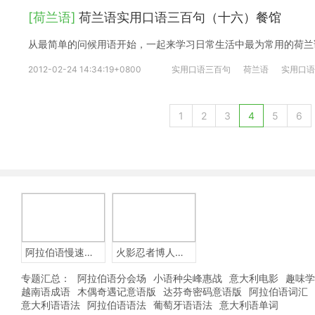
[荷兰语]
荷兰语实用口语三百句（十六）餐馆
从最简单的问候用语开始，一起来学习日常生活中最为常用的荷兰
2012-02-24 14:34:19+0800
实用口语三百句
荷兰语
实用口语
1
2
3
4
5
6
阿拉伯语慢速听力
火影忍者博人传BORUTO-阿拉伯语版
专题汇总：
阿拉伯语分会场
小语种尖峰惠战
意大利电影
趣味学
越南语成语
木偶奇遇记意语版
达芬奇密码意语版
阿拉伯语词汇
意大利语语法
阿拉伯语语法
葡萄牙语语法
意大利语单词