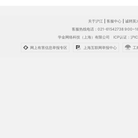
关于沪江
|
客服中心
|
诚聘英
客服热线电话：021-61542738 9:00~18
学金网络科技（上海）有限公司
ICP认证：沪IC
网上有害信息举报专区
上海互联网举报中心
工