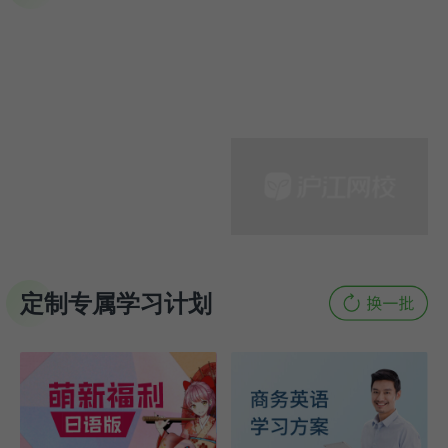
定制专属学习计划