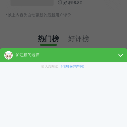
好评98.8%
*以上内容为自动更新的最新用户评价
热门榜
好评榜
日语0-N2签约班（20
27年12月）
17965热度
流利商务口语初、中、
高级连读【随学班】
17954热度