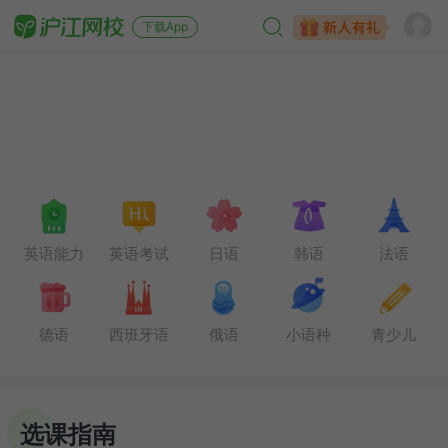
下载App
英语能力
英语考试
日语
韩语
法语
德语
西班牙语
俄语
小语种
青少儿
选课指南