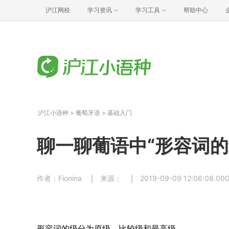
沪江网校
学习资讯
学习工具
帮助中心
沪江小语种
>
葡萄牙语
>
基础入门
聊一聊葡语中“形容词的
作者：Fionina
来源：
2019-09-09 12:06:08.00
形容词的级分为原级，比较级和最高级。