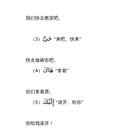
我们快去教室吧。
حَىَّ
3
（
）
“来吧、快来”
快去做祷告吧。
هَاكَ
4
（
）
“拿着”
你们拿着票。
إِلَيْكَ
5
（
）
“滚开、给你”
你给我滚开！