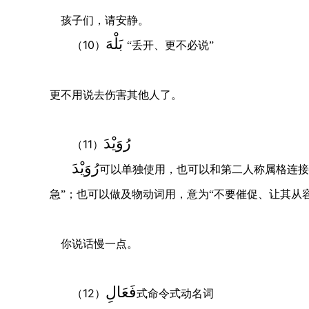
孩子们，请安静。
بَلْهَ
10
（
）
“丢开、更不必说”
更不用说去伤害其他人了。
رُوَيْدَ
11
（
）
رُوَيْدَ
可以单独使用，也可以和第二人称属格连接
急”；也可以做及物动词用，意为“不要催促、让其从
你说话慢一点。
فَعَالِ
12
（
）
式命令式动名词