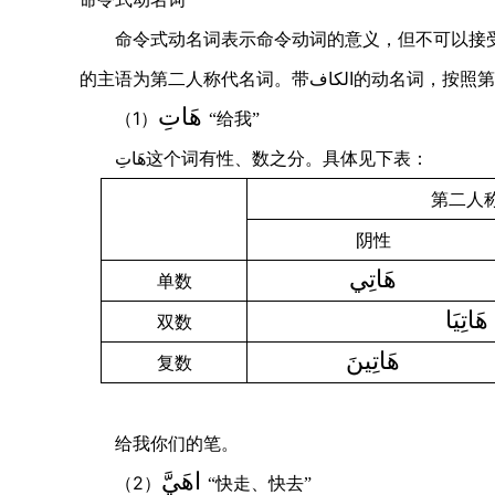
命令式动名词表示命令动词的意义，但不可以接受
的主语为第二人称代名词。带
الكاف
的动名词，按照第
هَاتِ
1
（
）
“给我”
هَاتِ
这个词有性、数之分。具体见下表：
第二人
阴性
هَاتِي
单数
هَاتِيَا
双数
هَاتِينَ
复数
给我你们的笔。
ا
هَيَّ
2
（
）
“快走、快去”