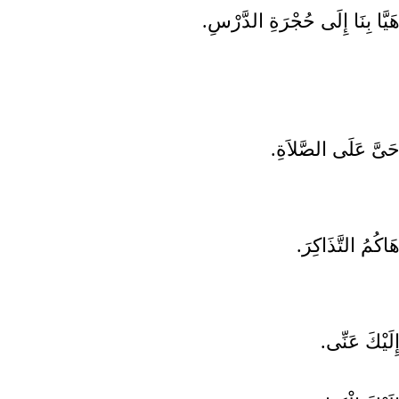
هَيَّا بِنَا إِلَى حُجْرَةِ الدَّرْسِ
حَىَّ عَلَى الصَّلاَةِ
هَاكُمُ التَّذَاكِرَ
إِلَيْكَ عَنِّى