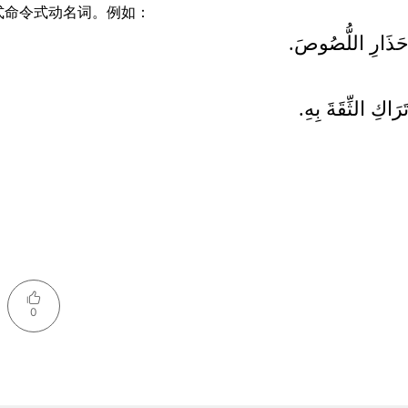
式命令式动名词。例如：
حَذَارِ اللُّصُوصَ
تَرَاكِ الثِّقَةَ بِهِ
0