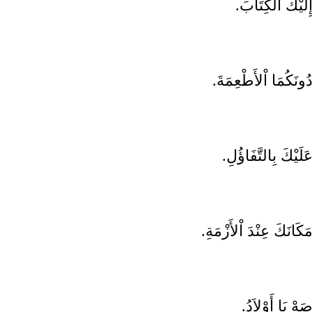
إِلَيْكَ الْكِتَابَ
دُونَكُمَا اْلأَطْعِمَةَ
عَلَيْكَ بِالتَّفَاؤُلِ
مَكَانَكَ عِنْدَ اْلأَزْمَةِ
صَهْ يَا أَوْلاَدُ