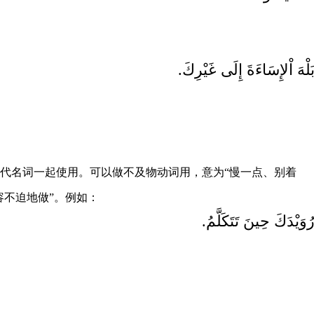
بَلْهَ اْلإِسَاءَةَ إِلَى غَيْرِكَ
代名词一起使用。可以做不及物动词用，意为“慢一点、别着
容不迫地做”。例如：
رُوَيْدَكَ حِينَ تَتَكَلَّمُ