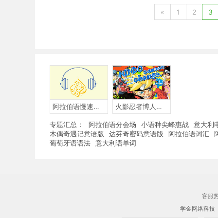
«
1
2
3
阿拉伯语慢速听力
火影忍者博人传BORUTO-阿拉伯语版
专题汇总：
阿拉伯语分会场
小语种尖峰惠战
意大利
木偶奇遇记意语版
达芬奇密码意语版
阿拉伯语词汇
葡萄牙语语法
意大利语单词
客服热线
学金网络科技