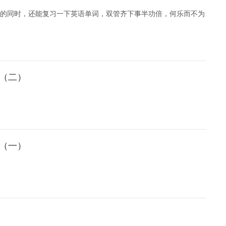
的同时，还能复习一下英语单词，双管齐下事半功倍，何乐而不为
习（二）
习（一）