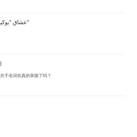
【阿拉伯语慢速听力】听力عشاق "بوكيمون"
形
关于名词你真的掌握了吗？