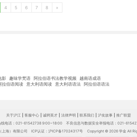
4
5
6
7
8
»
电影
趣味学梵语
阿拉伯语书法教学视频
越南语成语
阿拉伯语阅读
意大利语阅读
意大利语语法
阿拉伯语语法
关于沪江
|
客服中心
|
诚聘英才
|
法律声明
|
联系我们
|
沪友故事
|
推广联盟
电话：021-61542738 9:00~18:00
不良信息与数据安全举报电话：021-61542
（上海）有限公司
ICP认证：沪ICP备17024317号
Copyright © 2026 学金 All Rig