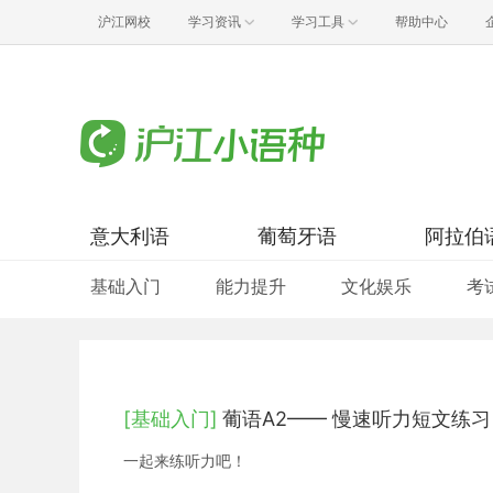
沪江网校
学习资讯
学习工具
帮助中心
意大利语
葡萄牙语
阿拉伯
基础入门
能力提升
文化娱乐
考
[基础入门]
葡语A2—— 慢速听力短文练
一起来练听力吧！