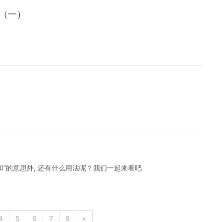
习（一）
和”的意思外, 还有什么用法呢？我们一起来看吧
4
5
6
7
8
»