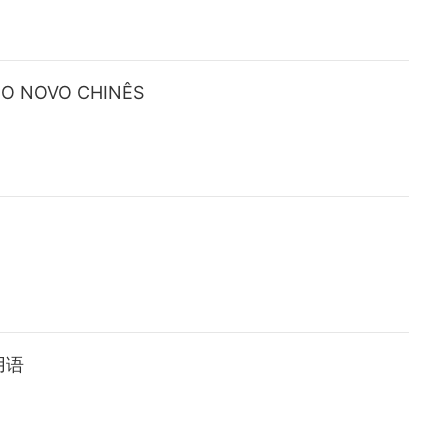
 NOVO CHINÊS
用语