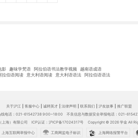
电影
趣味学梵语
阿拉伯语书法教学视频
越南语成语
阿拉伯语阅读
意大利语阅读
意大利语语法
阿拉伯语语法
关于沪江
|
客服中心
|
诚聘英才
|
法律声明
|
联系我们
|
沪友故事
|
推广联盟
电话：021-61542738 9:00~18:00
不良信息与数据安全举报电话：021-61542
（上海）有限公司
ICP认证：沪ICP备17024317号
Copyright © 2026 学金 All Rig
上海互联网举报中心
工商网监电子标识
上海网络报警平台