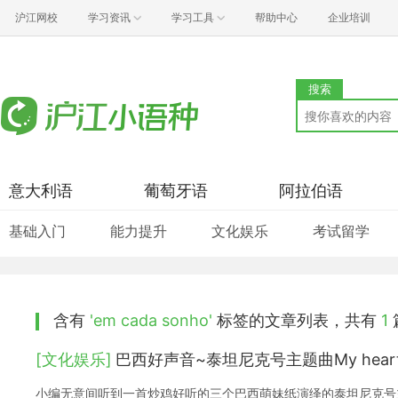
沪江网校
学习资讯
学习工具
帮助中心
企业培训
搜索
意大利语
葡萄牙语
阿拉伯语
基础入门
能力提升
文化娱乐
考试留学
含有
'em cada sonho'
标签的文章列表，共有
1
[文化娱乐]
巴西好声音~泰坦尼克号主题曲My heart w
小编无意间听到一首炒鸡好听的三个巴西萌妹纸演绎的泰坦尼克号主题曲My h